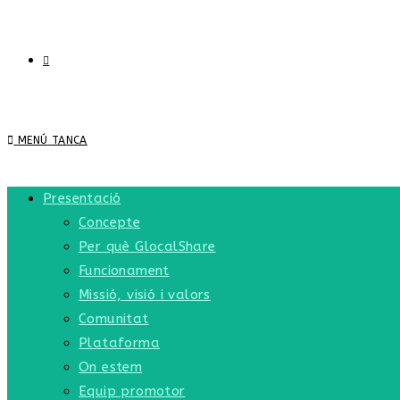
MENÚ
TANCA
Presentació
Concepte
Per què GlocalShare
Funcionament
Missió, visió i valors
Comunitat
Plataforma
On estem
Equip promotor