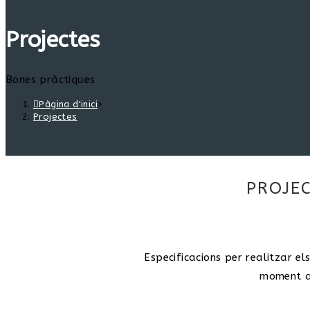
Projectes
Bones pràctiques
Pàgina d'inici
>
Projectes
PROJE
Especificacions per realitzar el
moment a