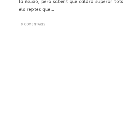
la il·lusió, però sabent que caldrà superar tots
els reptes que…
0 COMENTARIS