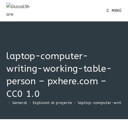
MENÚ
laptop-computer-
writing-working-table-
person – pxhere.com –
CC0 1.0
>
General
>
Explicant el projecte
>
laptop-computer-writing