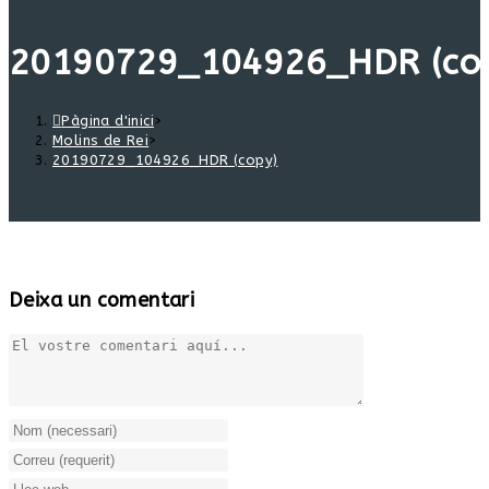
20190729_104926_HDR (co
Pàgina d'inici
>
Molins de Rei
>
20190729_104926_HDR (copy)
Deixa un comentari