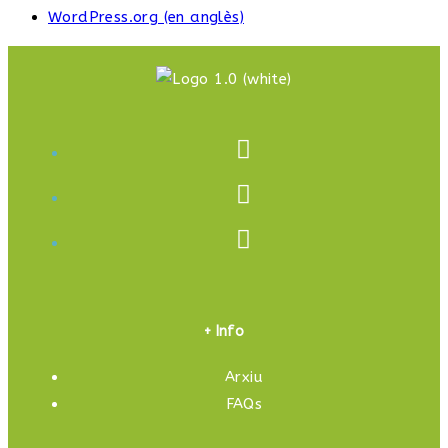
WordPress.org (en anglès)
+ Info
Arxiu
FAQs